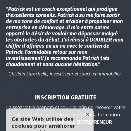
"Patrick est un coach exceptionnel qui prodigue
d’excellents conseils. Patrick a su me faire sortir
de ma zone de confort et m’aider à propulser mon
entreprise en démarrage. Il m’a entre autres
apporté le désir de vouloir me dépasser malgré
les obstacles du début. J’ai réussi à DOUBLER mon
chiffre d’affaires en un an avec le soutien de
Patrick. Formidable retour sur mon
investissement! Je recommande Patrick très
chaudement et sans aucune hésitation."
- Ghislain Larochelle, investisseur et coach en immobilier
INSCRIPTION GRATUITE
Laissez votre prénom et courriel afin de recevoir votre
×
code d'accès pour un accès immédiat la formation
Ce site Web utilise des
COMMENT DEVENIR WEB ENTREPRENEUR
cookies pour améliorer